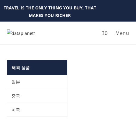
Skip
TRAVEL IS THE ONLY THING YOU BUY, THAT
to
MAKES YOU RICHER
content
0
Menu
해외 상품
일본
중국
미국