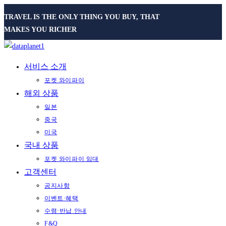
Skip
TRAVEL IS THE ONLY THING YOU BUY, THAT
to
MAKES YOU RICHER
content
서비스 소개
포켓 와이파이
해외 상품
일본
중국
미국
국내 상품
포켓 와이파이 임대
고객센터
공지사항
이벤트·혜택
수령·반납 안내
F&Q