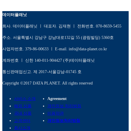
데이터플래닛
회사. 데이터플래닛 ㅣ 대표자. 김재현 ㅣ 전화번호. 070-8659-5455
주소. 서울특별시 강남구 강남대로132길 55 (광림빌딩) 5360호
사업자번호. 379-86-00633 ㅣ E-mail. info@data-planet.co.kr
계좌번호 ㅣ 신한 140-011-904427 (주)데이터플래닛
통신판매업신고. 제 2017-서울강남-01745 호
Copyright ©2017 DATA PLANET. All rights reserved
서비스 소개
Agreement
해외 상품
개인정보 처리방침
국내 상품
이용약관
고객센터
개인정보처리방침
회사소개