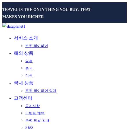
Skip
TRAVEL IS THE ONLY THING YOU BUY, THAT
to
MAKES YOU RICHER
content
서비스 소개
포켓 와이파이
해외 상품
일본
중국
미국
국내 상품
포켓 와이파이 임대
고객센터
공지사항
이벤트·혜택
수령·반납 안내
F&Q