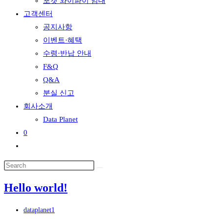
포켓 와이파이 임대
고객센터
공지사항
이벤트·혜택
수령·반납 안내
F&Q
Q&A
분실 신고
회사소개
Data Planet
0
Toggle
website
search
Hello world!
Post
dataplanet1